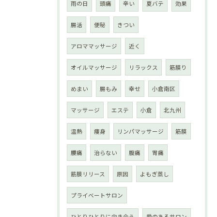
雨の日
頭痛
辛い
夏バテ
効果
腸活
便秘
きつい
アロママッサージ
近く
オイルマッサージ
リラックス
筋膜り
めまい
腸もみ
幸せ
小倉南区
マッサージ
エステ
小倉
北九州
温熱
痩身
リンパマッサージ
筋膜
腰痛
治らない
腹痛
胃痛
筋膜リリース
原因
よもぎ蒸し
プライベートサロン
ひとりひとりに向き合う
愛のあるサロン