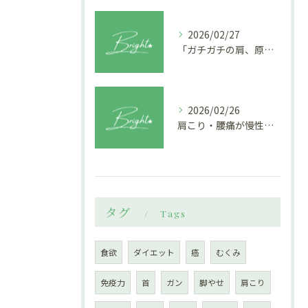
2026/02/27
「ガチガチの肩、原因は『腕』や『腰』の筋膜かも？ 全身がつながる快感を。」
2026/02/26
肩こり・腰痛が慢性化し、どこに行っても満足できていない人
タグ
Tags
食欲
ダイエット
癌
むくみ
免疫力
首
ガン
脚やせ
肩こり